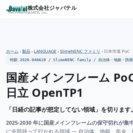
株式会社ジャバテル
JAVATEL Inc.
ホーム
›
製品
›
LANGUAGE
›
SlimeNENC ファミリ
›
日本市場 PoC
特願 2026-046620 / SlimeNENC family / 自治体・地
国産メインフレーム PoC Off
日立 OpenTP1
「日経の記事が想定してない領域」を切ります
2025-2030 年に国産メインフレームの保守切れが集
に全部持って行かれる領域 — 自治体、地銀、年金、