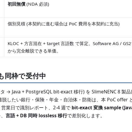
初回無償
(NDA 必須)
個別見積 (本契約に進む場合は PoC 費用を本契約に充当)
KLOC + 方言混在 + target 言語数 で算定。Software AG / GS
から完全離脱できる単価。
PoC も同枠で受付中
ータ → Java + PostgreSQL bit-exact 移行) を SlimeNE
スから完全離脱したい銀行・保険・年金・自治体・防衛は、本 PoC offe
 営業日で識別レポート、2-4 週で
bit-exact 変換 sample (Jav
を、
言語 + DB 同時 lossless 移行
で差別化します。