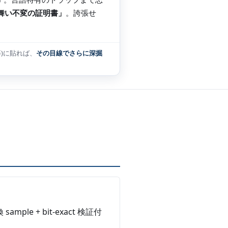
舞い不変の証明書」
。誇張せ
 等)に貼れば、
その目線でさらに深掘
mple + bit-exact 検証付