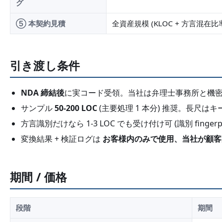
グ
⑤ 本契約見積
全資産規模 (KLOC + 方言混在比
引き渡し条件
NDA 締結後
に実コード受領。当社は弁理士事務所と機
サンプル
50-200 LOC
(主要処理 1 本分) 推奨。長尺
方言識別だけなら 1-3 LOC でも受け付け可 (識別 finger
変換結果 + 検証ログは
お客様内のみで使用、当社が顧客
期間 / 価格
段階
期間