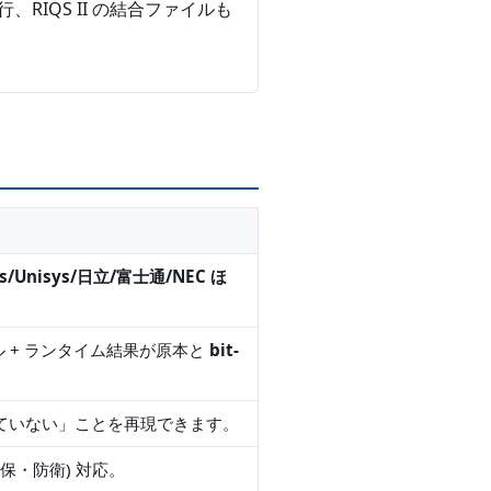
 移行、RIQS II の結合ファイルも
hs/Unisys/日立/富士通/NEC ほ
コンパイル + ランタイム結果が原本と
bit-
てていない」ことを再現できます。
・健保・防衛) 対応。