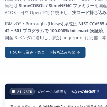
当社は
SlimeCOBOL / SlimeNENC ファミリー
を国産 
ACOS・日立 OpenTP1) に校正し、
実コード持ち込み 
IBM zOS / Burroughs (Unisys) 系統は
NIST CCVS85 
42 = 501 プログラムで 100.000% bit-exact 実証済
。
国産 3 ベンダに適用し、識別 fingerprint は完
PoC 申し込み・実コード持ち込み相談 →
このページの解説を、
あなたの解像度
で。
🎛 AI GATE
手で書き直すと、数値計算や例外の細かな違い(境界条件)で