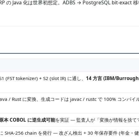
 Java 化は世界初想定。ADBS → PostgreSQL bit-exact
ST tokenizer) + S2 (slot IR) に通し、
14 方言 (IBM/Burroug
Java / Rust に変換、生成コードは javac / rustc で 100% 
t で原本 COBOL に逆生成可能
を実証 — 監査人が「変換が情報を捨
に SHA-256 chain を発行 — 改ざん検出 + 30 年保存要件 (年金