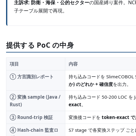
主訴求
:
防衛・海保・公的セクター
の国産縛り案件。NCRP の
子テーブル展開で再現。
提供する PoC の中身
項目
内容
① 方言識別レポート
持ち込みコードを SlimeCOBOL S1 (F
か) のどれか + 確信度
を出力。
② 変換 sample (Java /
持ち込みコード 50-200 LOC を 
Rust)
exact
。
③ Round-trip 検証
変換後コードを
token-exac
④ Hash-chain 監査ロ
S7 stage で各変換ステップ ごと