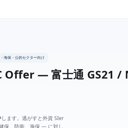
銀・防衛・海保・公的セクター向け
er — 富士通 GS21 / N
。
中
します。逃がすと外資 SIer
健保、防衛、海保 — に対し、