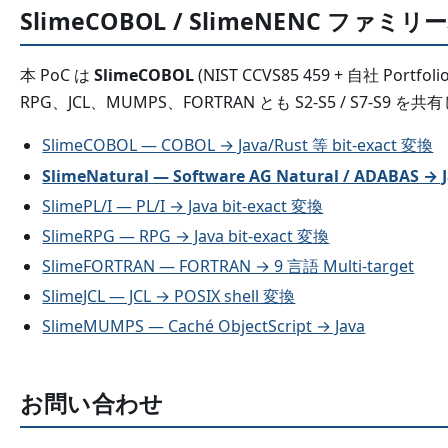
SlimeCOBOL / SlimeNENC ファミリ
本 PoC は
SlimeCOBOL
(NIST CCVS85 459 + 自社 Portfo
RPG、JCL、MUMPS、FORTRAN とも S2-S5 / S7-S9 を
SlimeCOBOL — COBOL → Java/Rust 等 bit-exact 変換
SlimeNatural — Software AG Natural / ADABAS → J
SlimePL/I — PL/I → Java bit-exact 変換
SlimeRPG — RPG → Java bit-exact 変換
SlimeFORTRAN — FORTRAN → 9 言語 Multi-target
SlimeJCL — JCL → POSIX shell 変換
SlimeMUMPS — Caché ObjectScript → Java
お問い合わせ