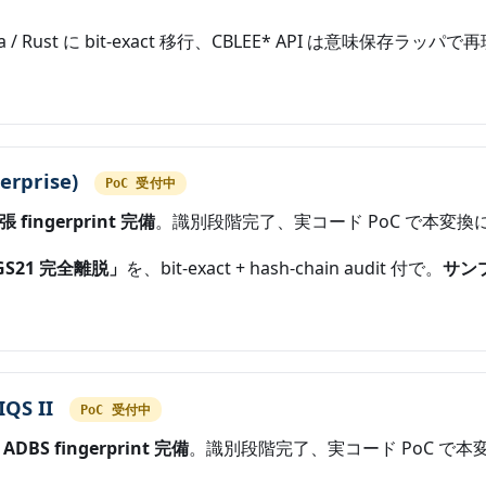
/ Rust に bit-exact 移行、CBLEE* API は意味保存ラッパで
rprise)
PoC 受付中
張 fingerprint 完備
。識別段階完了、実コード PoC で本変換
GS21 完全離脱」
を、bit-exact + hash-chain audit 付で。
サンプ
IQS II
PoC 受付中
BS fingerprint 完備
。識別段階完了、実コード PoC で