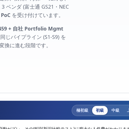
3 ベンダ (富士通 GS21・NEC
PoC
を受け付けています。
459 + 自社 Portfolio Mgmt
同じパイプライン (S1-S9) を
備、本変換に進む段階です。
極初級
初級
中級
挙動がズレ、その確認(新旧比較テスト)に膨大な人件費がかかりま