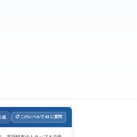
📋 このレベルで AI に質問
上級
す。言語特有のトラップまで忠