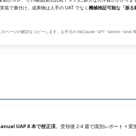
実装で裏付け。成果物は人手の UAT でなく
機械検証可能な「振る
の解説をコピーします。お手元の AI(Claude · GPT · Gemini · Grok
manual UAP 8 本で校正済
。受領後 2-4 週で識別レポート + 変換 sa