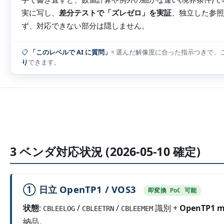
実に写し、
差分テストで「ズレゼロ」を実証
、独立した参照
ず、対応できない部分は隠しません。
📋
「このレベルで AI に質問」
= 選んだ解像度に合った指示つきで、このページ
り
できます。
3 ベンダ対応状況 (2026-05-10 確定)
① 日立 OpenTP1 / VOS3
即変換 PoC 可能
状態
:
/
/
識別 +
OpenTP1 
CBLEELOG
CBLEETRN
CBLEEMEM
納品。