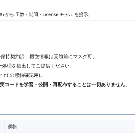
率) から 工数・期間・License モデル を提示。
密保持契約済、機微情報は受領前にマスク可。
はキー処理を抽出してご提供ください。
print の感触確認用)。
実コードを学習・公開・再配布することは一切ありません
。
価格