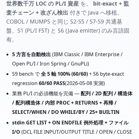
世界数千万 LOC の PL/I 資産
を、
bit-exact + 監
査チェーン + 改ざん検出
付きで Java へ移植。
COBOL / MUMPS と同じ S2-S5 / S7-S9 共通基
盤、S1 (PL/I FST) と S6 (Java emitter) のみ言語固
有。
5 方言を自動検出
(IBM Classic / IBM Enterprise /
Open PL/I / Iron Spring / GnuPLi)
S9 bench で
全 5 軸 100% (60/60)
+ S6 byte-exact
regression
60/60 PASS
(2026-05-08 実測)
業務 PL/I の必須機能を完備 —
配列 / 2D 配列 / 構造体
/ 配列構造体 / 内部 PROC + RETURNS + 再帰 /
SELECT/WHEN / DO WHILE/BY / 25+ BUILTIN
stdin GET LIST + ON ENDFILE 例外処理 + ファイル
I/O
(DCL FILE INPUT/OUTPUT TITLE / OPEN / CLOSE