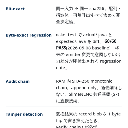
同一入力 → 同一 sha256。配列・
Bit-exact
構造体・再帰呼出すべて含めて完
全決定論。
で actual/.java と
Byte-exact regression
make test
expected/.java を diff、
60/60
PASS
(2026-05-08 baseline)。将
来の emitter 変更で意図しない出
力差分が即検出される regression
gate。
RAM 内 SHA-256 monotonic
Audit chain
chain。append-only、過去削除し
ない。SlimeNENC 共通基盤 (S7)
に直接接続。
変換結果の record blob を 1 byte
Tamper detection
flip で書き換えたとき、
verify_chain() が必ず