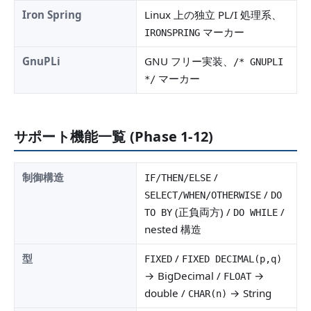
Iron Spring
Linux 上の独立 PL/I 処理系、
マーカー
IRONSPRING
GnuPLi
GNU フリー実装、
/* GNUPLI
マーカー
*/
サポート機能一覧 (Phase 1-12)
制御構造
/
IF/THEN/ELSE
/
SELECT/WHEN/OTHERWISE
DO
(正負両方) /
/
TO BY
DO WHILE
nested 構造
型
/
FIXED
FIXED DECIMAL(p,q)
→ BigDecimal /
→
FLOAT
double /
→ String
CHAR(n)