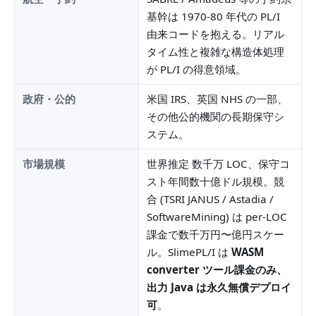
基幹は 1970-80 年代の PL/I
由来コードを抱える。リアル
タイム性と複雑な構造体処理
が PL/I の得意領域。
政府・公的
米国 IRS、英国 NHS の一部、
その他公的機関の長期保守シ
ステム。
市場規模
世界推定 数千万 LOC、保守コ
スト年間数十億ドル規模。競
合 (TSRI JANUS / Astadia /
SoftwareMining) は per-LOC
課金で数千万円〜億円スケー
ル。SlimePL/I は
WASM
converter ツール課金のみ、
出力 Java は永久無償デプロイ
可
。