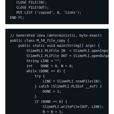
   CLOSE FILE(IN);

   CLOSE FILE(OUT);

   PUT LIST ('copied', N, 'lines');

END FC;
// Generated Java (deterministic, byte-exact)

public class M_58_file_copy {

    public static void main(String[] args) {

        SlimePLI.PLIFile IN  = SlimePLI.openInput("
        SlimePLI.PLIFile OUT = SlimePLI.openOutput(
        String LINE = "";

        int    DONE = 0, N = 0;

        while (DONE == 0) {

            try {

                LINE = SlimePLI.readFile(IN);

            } catch (SlimePLI.PLIEof __eof) {

                DONE = 1;

            }

            if (DONE == 0) {

                SlimePLI.writeFile(OUT, LINE);

                N = N + 1;
