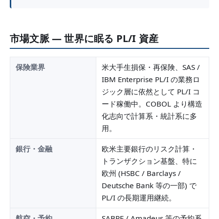
市場文脈 — 世界に眠る PL/I 資産
保険業界
米大手生損保・再保険、SAS /
IBM Enterprise PL/I の業務ロ
ジック層に依然として PL/I コ
ード稼働中。COBOL より構造
化志向で計算系・統計系に多
用。
銀行・金融
欧米主要銀行のリスク計算・
トランザクション基盤、特に
欧州 (HSBC / Barclays /
Deutsche Bank 等の一部) で
PL/I の長期運用継続。
航空・予約
SABRE / Amadeus 等の予約系