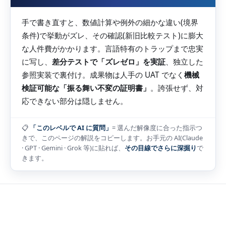
手で書き直すと、数値計算や例外の細かな違い(境界
条件)で挙動がズレ、その確認(新旧比較テスト)に膨大
な人件費がかかります。言語特有のトラップまで忠実
に写し、
差分テストで「ズレゼロ」を実証
、独立した
参照実装で裏付け。成果物は人手の UAT でなく
機械
検証可能な「振る舞い不変の証明書」
。誇張せず、対
応できない部分は隠しません。
📋
「このレベルで AI に質問」
= 選んだ解像度に合った指示つ
きで、このページの解説をコピーします。お手元の AI(Claude
· GPT · Gemini · Grok 等)に貼れば、
その目線でさらに深掘り
で
きます。