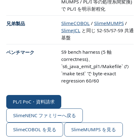
MUMPS / PL/I 等の処理系間変換)
で PL/I を明示射程化
SlimeCOBOL
/
SlimeMUMPS
/
兄弟製品
SlimeJCL
と同じ S2-S5/S7-S9 共通
基盤
S9 bench harness (5 軸
ベンチマーク
correctness)、
`s6_java_emit_pl1/Makefile` の
`make test` で byte-exact
regression 60/60
PL/I PoC・資料請求
SlimeNENC ファミリーへ戻る
SlimeCOBOL を見る
SlimeMUMPS を見る