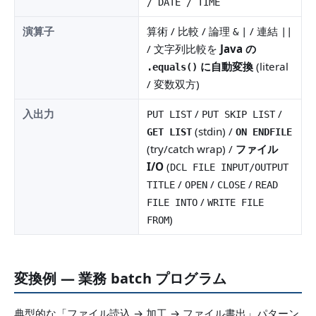
/ DATE / TIME
演算子
算術 / 比較 / 論理
/ 連結
&
|
||
/ 文字列比較を
Java の
に自動変換
(literal
.equals()
/ 変数双方)
入出力
/
/
PUT LIST
PUT SKIP LIST
(stdin) /
GET LIST
ON ENDFILE
(try/catch wrap) /
ファイル
I/O
(
DCL FILE INPUT/OUTPUT
/
/
/
TITLE
OPEN
CLOSE
READ
/
FILE INTO
WRITE FILE
)
FROM
変換例 — 業務 batch プログラム
典型的な「ファイル読込 → 加工 → ファイル書出」パターン