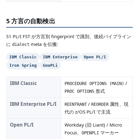
5 方言の自動検出
S1 PL/I FST が方言別 fingerprint で識別、後続パイプライン
に
meta を伝搬:
dialect
IBM Classic
IBM Enterprise
Open PL/I
Iron Spring
GnuPLi
IBM Classic
/
PROCEDURE OPTIONS (MAIN)
形式
PROC OPTIONS
IBM Enterprise PL/I
/
属性、現
REENTRANT
REORDER
代の z/OS PL/I で主流
Open PL/I
Workday (旧 Liant) / Micro
Focus、
マーカー
OPENPLI