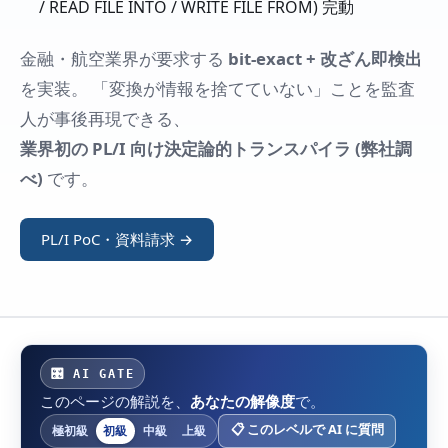
/ READ FILE INTO / WRITE FILE FROM) 完動
金融・航空業界が要求する
bit-exact + 改ざん即検出
を実装。 「変換が情報を捨てていない」ことを監査
人が事後再現できる、
業界初の PL/I 向け決定論的トランスパイラ (弊社調
べ)
です。
PL/I PoC・資料請求 →
🎛 AI GATE
このページの解説を、
あなたの解像度
で。
📋 このレベルで AI に質問
極初級
初級
中級
上級