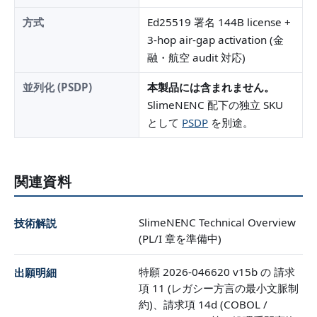
方式
Ed25519 署名 144B license +
3-hop air-gap activation (金
融・航空 audit 対応)
並列化 (PSDP)
本製品には含まれません。
SlimeNENC 配下の独立 SKU
として
PSDP
を別途。
関連資料
SlimeNENC Technical Overview
技術解説
(PL/I 章を準備中)
特願 2026-046620 v15b の 請求
出願明細
項 11 (レガシー方言の最小文脈制
約)、請求項 14d (COBOL /