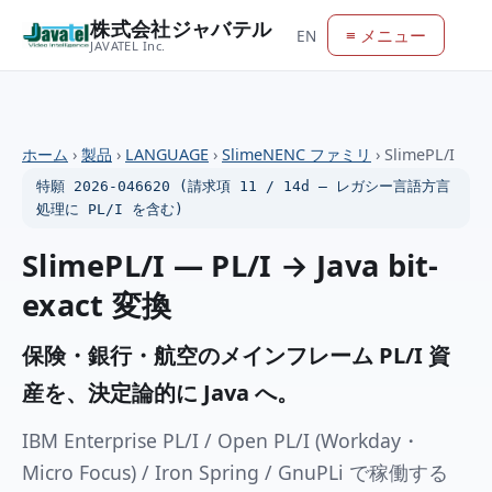
株式会社ジャバテル
≡ メニュー
EN
JAVATEL Inc.
ホーム
›
製品
›
LANGUAGE
›
SlimeNENC ファミリ
›
SlimePL/I
特願 2026-046620 (請求項 11 / 14d — レガシー言語方言
処理に PL/I を含む)
SlimePL/I — PL/I → Java bit-
exact 変換
保険・銀行・航空のメインフレーム PL/I 資
産を、決定論的に Java へ。
IBM Enterprise PL/I / Open PL/I (Workday・
Micro Focus) / Iron Spring / GnuPLi で稼働する