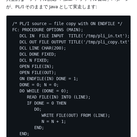
が、PL/I そのままで Java として実走します:
/* PL/I source — file copy with ON ENDFILE */

FC: PROCEDURE OPTIONS (MAIN);

   DCL IN  FILE INPUT  TITLE('/tmp/pli_in.txt');

   DCL OUT FILE OUTPUT TITLE('/tmp/pli_copy.txt');

   DCL LINE CHAR(200);

   DCL DONE FIXED;

   DCL N FIXED;

   OPEN FILE(IN);

   OPEN FILE(OUT);

   ON ENDFILE(IN) DONE = 1;

   DONE = 0; N = 0;

   DO WHILE (DONE = 0);

      READ FILE(IN) INTO (LINE);

      IF DONE = 0 THEN

         DO;

            WRITE FILE(OUT) FROM (LINE);

            N = N + 1;

         END;

   END;
