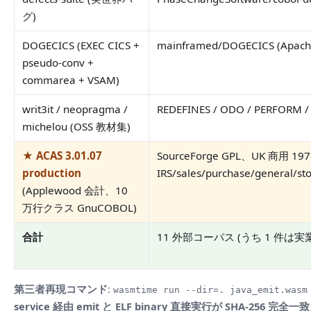
グ)
DOGECICS (EXEC CICS +
mainframed/DOGECICS (Apache
pseudo-conv +
commarea + VSAM)
writ3it / neopragma /
REDEFINES / ODO / PERFORM /
michelou (OSS 教材集)
★ ACAS 3.01.07
SourceForge GPL、UK 商用 1
production
IRS/sales/purchase/general
(Applewood 会計、10
万行クラス GnuCOBOL)
合計
11 外部コーパス (うち 1 件は実
第三者再現コマンド
:
wasmtime run --dir=. java_emit.wasm
service 経由 emit と ELF binary 直接実行が SHA-256 完全一致