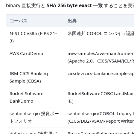
binary 直接実行と
SHA-256 byte-exact 一致
することを実測した
コーパス
出典
NIST CCVS85 (FIPS 21-
米国連邦 COBOL コンパイラ認
3)
AWS CardDemo
aws-samples/aws-mainframe-
(Apache 2.0、CICS/VSAM/JCL/
IBM CICS Banking
cicsdev/cics-banking-sample-app
Sample (CBSA)
Rocket Software
RocketSoftwareCOBOLandMa
BankDemo
モ)
sentientsergio 投資ポー
sentientsergio/COBOL-Legacy-
トフォリオ
(CICS/DB2/VSAM/Report Writer
defects-suite (実世界バ
PhaseChangeSoftware/cobol-def