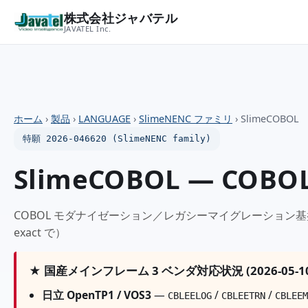
株式会社ジャバテル
JAVATEL Inc.
ホーム
›
製品
›
LANGUAGE
›
SlimeNENC ファミリ
›
SlimeCOBOL
特願 2026-046620 (SlimeNENC family)
SlimeCOBOL — COBOL 
COBOL モダナイゼーション／レガシーマイグレーション基
exact で）
★ 国産メインフレーム 3 ベンダ対応状況 (2026-05-1
日立 OpenTP1 / VOS3
—
/
/
CBLEELOG
CBLEETRN
CBLEEM