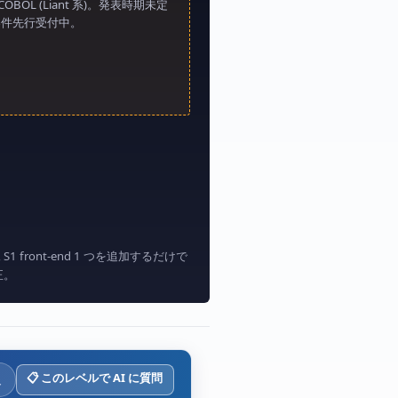
COBOL (Liant 系)。発表時期未定
案件先行受付中。
 front-end 1 つを追加するだけで
修正。
📋 このレベルで AI に質問
級