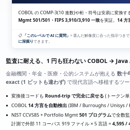
COBOL の COMP-3(10 進数)や桁・符号は安易に変換
Mgmt 501/501・FIPS 3,910/3,910 一致
を実証。
14 
📋
「このレベルで AI に質問」
= 選んだ解像度に合った指示つきで、このペ
に深掘り
できます。
監査に耐える、1 円も狂わない COBOL → Java 
金融機関・年金・医療・公的システムが抱える
数十
exact (1 ビットも違わず)
で現代言語へ移植するツー
変換後コードも
Round-trip で完全に戻せる
(トークン単
COBOL
14 方言を自動検出
(IBM / Burroughs / Uni
NIST CCVS85 + Portfolio Mgmt
501 プログラム
で全数監
計測で外部 11 コーパス 919 ファイル × 5 言語 =
4,595 /