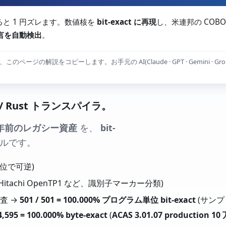
すると 1 円ズレます。数値核を
bit-exact に再現
し、米連邦の COBO
方言を自動検出
。
ージの解説をコピーします。お手元の AI(Claude · GPT · Gemini · Gr
/ Rust トランスパイラ。
年前のレガシー資産
を、
bit-
ルです。
位で可逆)
sys / Hitachi OpenTP1 など、識別子マーカー分類)
査 →
501 / 501 = 100.000% プログラム単位 bit-exact
(サンプリ
 4,595 = 100.000% byte-exact
(
ACAS 3.01.07 production 