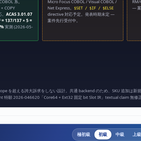
nCOBOL 系。
Micro Focus COBOL / Visual COBOL /
RM/
+ COPY
Net Express。
― 
$SET / $IF / $ELSE
対応。
ACAS 3.01.07
directive 対応予定。発表時期未定 ―
= 137/137 × 5 =
案件先行受付中。
0%
実測 (2026-05-
ope を超える誇大訴求をしない設計。共通 backend のため、SKU 追加は新規 S1
 特願 2026-046620「Core64 + Ext32 固定 bit Slot IR」textual claim 無
。
極初級
初級
中級
上