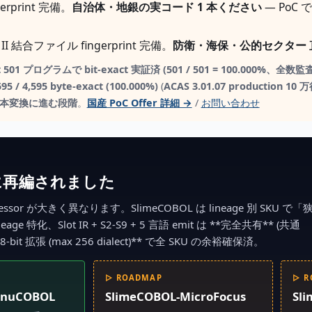
erprint 完備。
自治体・地銀の実コード 1 本ください
— PoC
I 結合ファイル fingerprint 完備。
防衛・海保・公的セクター 直
Mgmt 501 プログラムで bit-exact 実証済 (501 / 501 = 100.000
595 / 4,595 byte-exact (100.000%)
(
ACAS 3.01.07 production 10
 で本変換に進む段階
。
国産 PoC Offer 詳細 →
/
お問い合わせ
la に再編されました
processor が大きく異なります。SlimeCOBOL は lineage 別 SKU で
ineage 特化、Slot IR + S2-S9 + 5 言語 emit は **完全共有** (共通
 **8-bit 拡張 (max 256 dialect)** で全 SKU の余裕確保済。
▷ ROADMAP
▷ R
GnuCOBOL
SlimeCOBOL-MicroFocus
Sl