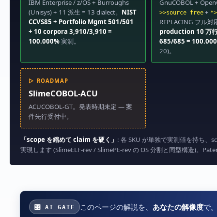
IBM Enterprise / z/OS + Burroughs
GnuCOBOL + Ope
(Unisys) + 11 派生 = 13 dialect。
NIST
+
>>source free
*>
CCVS85 + Portfolio Mgmt 501/501
REPLACING フル
+ 10 corpora 3,910/3,910 =
production 10 万行 
100.000%
実測。
685/685 = 100.00
20)。
▷ ROADMAP
SlimeCOBOL-ACU
ACUCOBOL-GT。発表時期未定 ― 案
件先行受付中。
「scope を縮めて claim を硬く」
: 各 SKU が単独で実測値を持ち、sc
実現します (SlimeELF-rev / SlimePE-rev の OS 分割と同型構造)。Patent
このページの解説を、
あなたの解像度
で
🎛 AI GATE