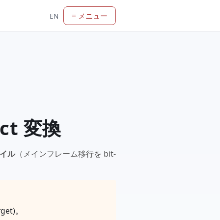
≡ メニュー
EN
act 変換
イル
（メインフレーム移行を bit-
arget)。