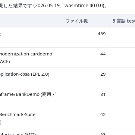
結果です (2026-05-19、wasmtime 40.0.0)。
ファイル数
5 言語 tes
証
459
modernization-carddemo
44
RACF)
lication-cbsa (EPL 2.0)
29
inframe/BankDemo (商用デ
81
Benchmark-Suite
42
)
ects-suite (MIT)
53