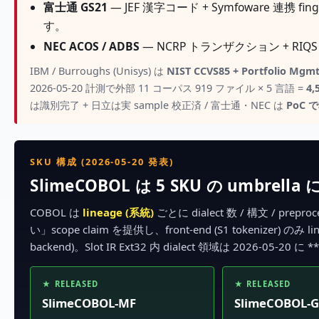
富士通 GS21
— JEF 漢字コード + Symfoware 連携 fing
す。
NEC ACOS / ADBS
— NCRP トランザクション + RIQS I
IBM / Burroughs (Unisys) は
NIST CCVS85 + Portfolio 
2026-05-20 計測で外部 11 コーパス 919 ファイル × 5 言語 =
4,
は識別完了 + 日立は実 sample 校正済 / 富士通・NEC は
PoC
SKU 構成 (2026-05-20 発表)
SlimeCOBOL は 5 SKU の umbrel
COBOL は
lineage (系統)
ごとに dialect 数 / 構文 / pre
い」scope claim を提供し、front-end (S1 tokenizer) のみ l
backend)。Slot IR Ext32 内 dialect 領域は 2026-05-20 に
★ RELEASED
★ RELEASED
SlimeCOBOL-MF
SlimeCOBOL-