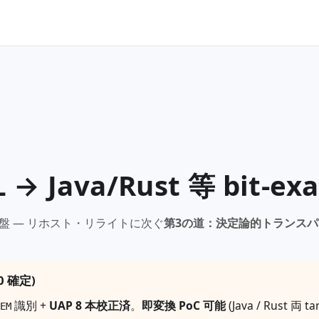
→ Java/Rust 等 bit-ex
盤 ― リホスト・リライトに次ぐ
第3の道：決定論的トランスパ
0 確定)
識別 +
UAP 8 本校正済
。
即変換 PoC 可能
(Java / Rust 両 t
EM