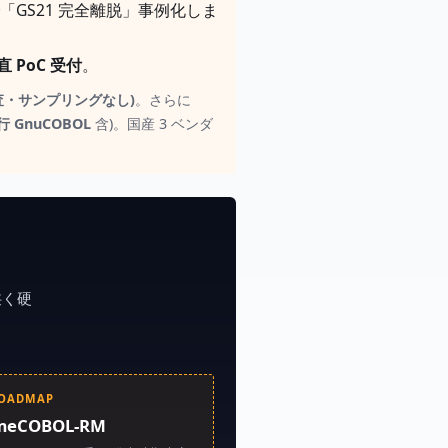
 で「GS21 完全離脱」事例化しま
 PoC 受付
。
%、全数監査・サンプリングなし)
。さらに
 万行 GnuCOBOL
含)。国産 3 ベンダ
「狭く硬
OADMAP
imeCOBOL-RM